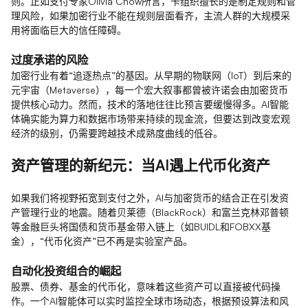
则。正如支付专家Olivia Chow所言，卡组织擅长的是制定规则和管
理风险，如果加密行业不能在规则层面看齐，主流人群的大规模采
用将面临巨大的信任障碍。
过度承诺的风险
加密行业有着“追逐热点”的基因。从早期的物联网（IoT）到后来的
元宇宙（Metaverse），每一个宏大叙事都曾被许诺会由加密货币
提供核心动力。然而，技术的落地往往比预言要缓慢得多。AI智能
体确实能为算力和数据市场带来持续的现金流，但要达到改变宏观
经济的级别，仍需要跨越技术成熟度曲线的低谷。
资产管理的新纪元：当AI遇上代币化资产
如果我们将视野拓宽到支付之外，AI与加密货币的结合正在引发资
产管理行业的地震。随着贝莱德（BlackRock）和富兰克林邓普顿
等金融巨头将国债和货币基金带入链上（如BUIDL和FOBXX基
金），“代币化资产”已不再是实验室产品。
自动化投资组合的崛起
股票、债券、基金的代币化，意味着这些资产可以直接被代码操
作。一个AI智能体可以实时监控全球市场动态，根据预设算法和风