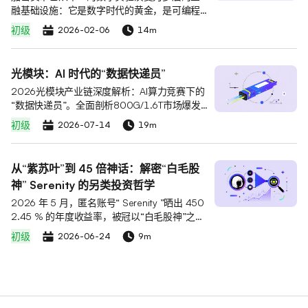
融基础设施：它是数字时代的黄金，是可编程
信任的引擎，更是连接虚拟价值与现实资产的
初级
2026-02-06
14m
桥梁。
光模块：AI 时代的“数据快递员”
2026光模块产业链深度解析：AI算力竞赛下的
“数据快递员”。全面剖析800G/1.6T市场爆发
逻辑与CPO技术迭代，解读Marvell(MRVL)、Lu
初级
2026-07-14
19m
mentum(LITE)、Coherent(COHR)等六家核心标
的竞争格局，结合Serenity“瓶颈理论”洞察供需
缺口与上游光芯片卡位，把握行业结构性变革
从“紫苏叶”到 45 倍神话：解密“白毛股
先机。
神” Serenity 的另类投资哲学
2026 年 5 月，匿名账号“ Serenity ”晒出 450
2.45 % 的年度收益率，被冠以“白毛股神”之
称，X 平台粉丝迅速突破 75 万。其核心投资理
初级
2026-06-24
9m
念可概括为“紫苏叶”理论与“瓶颈”理论——不
追巨头，只深耕产业链中不可替代的“卡脖子”环
节，通过公开信息深度挖掘被低估的标的。持
仓集中于光子学、半导体基板、功率半导体等
全球中小市值科技股。CoinW 平台已上线 TA