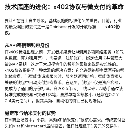
技术底座的进化：x402协议与微支付的革命
要让AI在链上自由呼吸，基础设施的标准化至关重要。目前，行业
内最受瞩目的尝试之一是Coinbase开发的开放标准——
x402协
议
。
从API密钥到钱包身份
在x402标准出现之前，开发者如果想让AI调用多项网络服务（如气
象数据、算力租用等），需要逐一注册账户、绑定信用卡并管理大
量的API密钥。这对于大规模协作的智能体集群来说是灾难性的。
x402协议提供了一种优雅的解决方案：它允许网络服务器直接向智
能体收费。当智能体请求服务时，服务器返回价格，智能体直接从
关联的钱包中自动支付加密货币。在这里，钱包不仅是资产容器，
更成为了通用的身份标识。自2025年5月上线以来，AI助手通过该
标准完成的交易已突破1亿笔，虽然单笔金额极小（通常在0.2至
0.4美元之间），但其高频、自动化的特征已初现端倪。
稳定币与纳米支付的优势
在AI商业场景中，小额、高频的“纳米支付”是核心需求。传统支付巨
头如Visa和Mastercard虽然稳固，但在处理低于1美元的交易时，