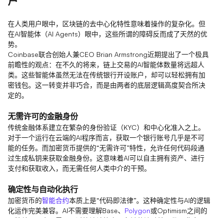
户”
在人类用户眼中，区块链的去中心化特性意味着操作的复杂化。但
在AI智能体（AI Agents）眼中，这些所谓的障碍反而成了天然的优
势。
Coinbase联合创始人兼CEO Brian Armstrong近期提出了一个极具
前瞻性的观点：在不久的将来，链上交易的AI智能体数量将远超人
类。这些智能体虽然无法在传统银行开设账户，却可以轻松拥有加
密钱包。这一转变并非巧合，而是由两者的底层逻辑高度契合所决
定的。
无需许可的金融身份
传统金融体系建立在繁杂的身份验证（KYC）和中心化准入之上。
对于一个运行在云端的AI程序而言，获取一个银行账号几乎是不可
能的任务。而加密货币提供的“无需许可”特性，允许任何代码段通
过生成私钥来获取金融身份。这意味着AI可以自主拥有资产、进行
支付和获取收入，而无需任何人类中介的干预。
确定性与自动化执行
加密货币的
智能合约
本质上是“代码即法律”。这种确定性与AI的逻辑
化运作完美兼容。AI不需要理解Base、
Polygon
或Optimism之间的