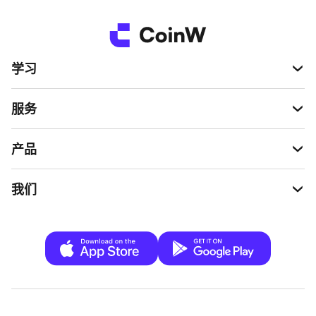
O、RENDER、FET 等 AI 主题代币，但尚无其专
属代币。需留意其身份未经证实、标的暴涨后
回调及加密资产高波动等风险。
学习
服务
产品
我们