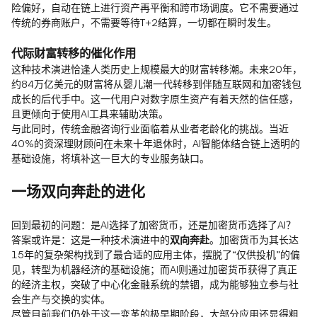
险偏好，自动在链上进行资产再平衡和跨市场调度。它不需要通过
传统的券商账户，不需要等待T+2结算，一切都在瞬时发生。
代际财富转移的催化作用
这种技术演进恰逢人类历史上规模最大的财富转移潮。未来20年，
约84万亿美元的财富将从婴儿潮一代转移到伴随互联网和加密钱包
成长的后代手中。这一代用户对数字原生资产有着天然的信任感，
且更倾向于使用AI工具来辅助决策。
与此同时，传统金融咨询行业面临着从业者老龄化的挑战。当近
40%的资深理财顾问在未来十年退休时，AI智能体结合链上透明的
基础设施，将填补这一巨大的专业服务缺口。
一场双向奔赴的进化
回到最初的问题：是AI选择了加密货币，还是加密货币选择了AI？
答案或许是：这是一种技术演进中的
双向奔赴
。加密货币为其长达
15年的复杂架构找到了最合适的应用主体，摆脱了“仅供投机”的偏
见，转型为机器经济的基础设施；而AI则通过加密货币获得了真正
的经济主权，突破了中心化金融系统的禁锢，成为能够独立参与社
会生产与交换的实体。
尽管目前我们仍处于这一变革的极早期阶段，大部分应用还显得粗