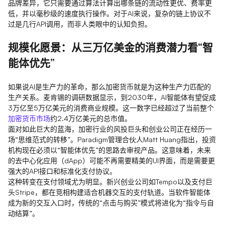
品牌差异，它只需要通过算法计算出哪条链的流动性更优、费率更
低，并以毫秒级的速度执行操作。对于AI来说，复杂的链上协议不
过是几行API调用，而非人类眼中的认知负担。
规模化愿景：从三万亿美金的消费潜力看“智
能体优先”
如果说AI是生产力的革命，那么加密货币就是为这种生产力匹配的
生产关系。麦肯锡的调研数据显示，到2030年，AI智能体有望促成
3万亿至5万亿美元的消费商业规模。这一数字已经超过了当前整个
加密货币市场
约2.4万亿美元的总市值。
面对如此巨大的蓝海，加密行业的风投巨头和创业公司正在经历一
场“思维范式的转移”。Paradigm管理合伙人Matt Huang指出，投资
机构现在必须以“智能体优先”的思路去审视产品。这意味着，未来
的去中心化应用（dApp）可能不再需要精美的UI界面，而是需要更
强大的API接口和标准化支付协议。
这种转变在支付领域尤为明显。新兴创业公司如Tempo以及支付巨
头Stripe，都在竞相构建适合机器交互的支付轨道。当软件智能体
成为新的交互入口时，传统的“点击与购买”模式将进化为“指令与自
动结算”。