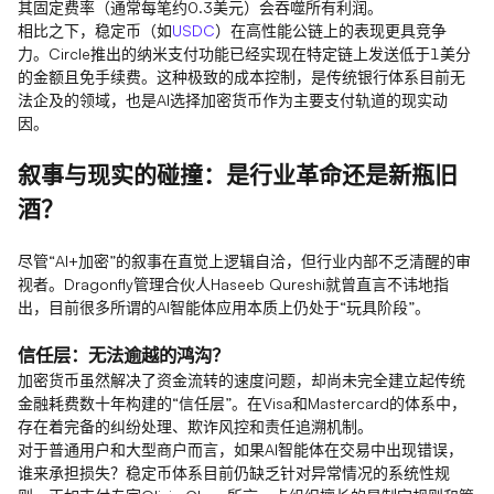
其固定费率（通常每笔约0.3美元）会吞噬所有利润。
相比之下，稳定币（如
USDC
）在高性能公链上的表现更具竞争
力。Circle推出的纳米支付功能已经实现在特定链上发送低于1美分
的金额且免手续费。这种极致的成本控制，是传统银行体系目前无
法企及的领域，也是AI选择加密货币作为主要支付轨道的现实动
因。
叙事与现实的碰撞：是行业革命还是新瓶旧
酒？
尽管“AI+加密”的叙事在直觉上逻辑自洽，但行业内部不乏清醒的审
视者。Dragonfly管理合伙人Haseeb Qureshi就曾直言不讳地指
出，目前很多所谓的AI智能体应用本质上仍处于“玩具阶段”。
信任层：无法逾越的鸿沟？
加密货币虽然解决了资金流转的速度问题，却尚未完全建立起传统
金融耗费数十年构建的“信任层”。在Visa和Mastercard的体系中，
存在着完备的纠纷处理、欺诈风控和责任追溯机制。
对于普通用户和大型商户而言，如果AI智能体在交易中出现错误，
谁来承担损失？稳定币体系目前仍缺乏针对异常情况的系统性规