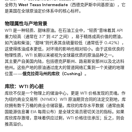
全称为
West Texas Intermediate
（西德克萨斯中间基原油），它
是美国在全球原油定价体系中的核心标杆。
物理属性与产地背景
WTI 是一种轻质、甜味原油。在石油工业中，“轻质”意味着其 API
重力较高（通常在 37° 到 42° 之间），易于精炼成高价值的燃油，
如汽油和柴油；“甜味”则代表其含硫量较低（通常低于 0.42%），
这使得炼油成本更低，对环境的影响也相对较小。由于这些优良的
物理性质，WTI 长期以来被视为全球最优质的原油品种之一。
其主要产自美国内陆，包括德克萨斯州、路易斯安那州以及北达科
他州。这些产地的原油通过庞大的管道网络汇集到一个关键的地理
位置——
俄克拉荷马州的库欣（Cushing）
。
库欣：WTI 的心脏
库欣不仅是一个物理上的储油中心，更是 WTI 价格发现的灵魂。作
为纽约商业交易所（NYMEX）WTI 原油期货合同的法定交割地，库
欣拥有数千万桶的商业仓储容量。库欣的库存水平数据（通常由美
国能源信息署 EIA 每周公布）是全球交易员密切关注的指标。如果
库欣库存激增，意味着供应过剩，WTI 价格往往承压；反之，则会
推高溢价。