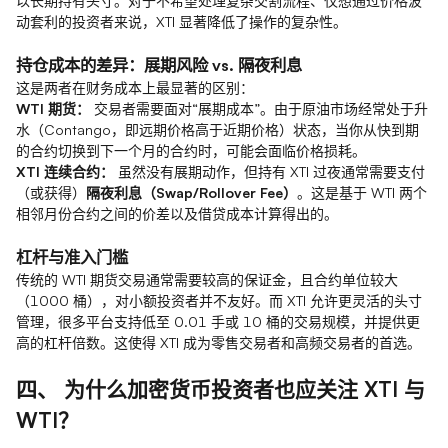
以长期持有头寸。对于不希望处理复杂交割流程、仅想通过价格波
动套利的投资者来说，XTI 显著降低了操作的复杂性。
持仓成本的差异：展期风险 vs. 隔夜利息
这是两者在财务成本上最显著的区别：
WTI 期货：
交易者需要面对“展期成本”。由于原油市场经常处于升
水（Contango，即远期价格高于近期价格）状态，当你从快到期
的合约切换到下一个月的合约时，可能会面临价格损耗。
XTI 连续合约：
虽然没有展期动作，但持有 XTI 过夜通常需要支付
（或获得）
隔夜利息（Swap/Rollover Fee）
。这是基于 WTI 两个
相邻月份合约之间的价差以及借贷成本计算得出的。
杠杆与准入门槛
传统的 WTI 期货交易通常需要较高的保证金，且合约单位较大
（1000 桶），对小额投资者并不友好。而 XTI 允许更灵活的头寸
管理，很多平台支持低至 0.01 手或 10 桶的交易规模，并提供更
高的杠杆倍数。这使得 XTI 成为零售交易者和高频交易者的首选。
四、 为什么加密货币投资者也应关注 XTI 与
WTI？