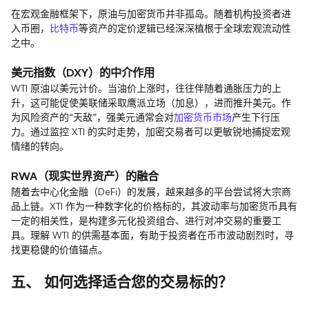
在宏观金融框架下，原油与加密货币并非孤岛。随着机构投资者进
入币圈，
比特币
等资产的定价逻辑已经深深植根于全球宏观流动性
之中。
美元指数（DXY）的中介作用
WTI 原油以美元计价。当油价上涨时，往往伴随着通胀压力的上
升，这可能促使美联储采取鹰派立场（加息），进而推升美元。作
为风险资产的“天敌”，强美元通常会对
加密货币市场
产生下行压
力。通过监控 XTI 的实时走势，加密交易者可以更敏锐地捕捉宏观
情绪的转向。
RWA（现实世界资产）的融合
随着去中心化金融（DeFi）的发展，越来越多的平台尝试将大宗商
品上链。XTI 作为一种数字化的价格标的，其波动率与加密货币具有
一定的相关性，是构建多元化投资组合、进行对冲交易的重要工
具。理解 WTI 的供需基本面，有助于投资者在币市波动剧烈时，寻
找更稳健的价值锚点。
五、 如何选择适合您的交易标的？