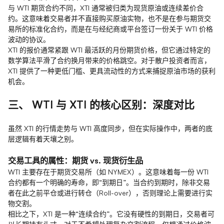
与 WTI 期货合约不同，XTI 通常被归类为现货原油或连续差价合
约。这意味着交易者并不直接购买原油实物，也不是在参与期货交
易所的标准化合约，而是在与经纪商或平台签订一份关于 WTI 价格
波动的协议。
XTI 的报价通常紧跟 WTI 最活跃的月份期货价格，但它通过特定的
数学算法平滑了合约换月带来的价格跳空。对于散户投资者而言，
XTI 提供了一种更低门槛、更具流动性的方式来捕捉原油市场的获利
机会。
三、 WTI 与 XTI 的核心区别：深度对比
虽然 XTI 的行情走势与 WTI 高度同步，但在实际操作中，两者的底
层逻辑有着天壤之别。
交易工具的属性：期货 vs. 现货衍生品
WTI 主要存在于期货交易所（如 NYMEX）。这意味着每一份 WTI
合约都有一个明确的寿命，即“到期日”。当合约到期时，除非交易
者在此之前平仓或进行转仓（Roll-over），否则理论上需要进行实
物交割。
相比之下，XTI 是一种“连续合约”。它没有硬性的到期日，交易者可