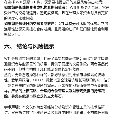
在选择 WTI 还是 XTI 时，您需要根据自己的交易风格做出决策：
如果您是长线投资者或机构套期保值者：
WTI 期货更为合适。它在
受监管的交易所运行，透明度极高，且在处理大额资金时具有更优
的深度和法律保障。
如果您是短线日内交易者或散户：
XTI 具有无可比拟的优势。它的
连续性让您无需担心合约过期，且灵活的杠杆和低门槛让资金利用
率最大化。
六、 结论与风险提示
WTI 是原油市场的灵魂，代表了真实的能源供需；而 XTI 是连接普
通投资者与能源巨轮的桥梁，提供了便捷的交易手段。两者虽然代
码不同，但共同构成了现代能源金融的宏伟蓝图。
然而，无论您选择哪种标的，都必须意识到原油市场极高的波动
性。受地缘政治、OPEC+ 政策以及全球经济增长预期的影响，油价
可能会在短时间内出现剧烈震荡。正如在加密货币交易中强调的那
样，
严格的止损策略、合理的仓位管理以及对宏观数据的持续跟
踪，是您在能源市场立足的三大基石。
学术声明
：本文仅作为宏观经济分析及资产管理工具的技术性研
讨，旨在探讨数字化资产在风险管理中的应用逻辑，不构成任何形