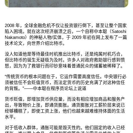
2008 年，全球金融危机不仅让投资银行倒下，甚至让整个国家
陷入困境。就在这次经济崩溃之后，一个自称中本聪（Satoshi 
Nakamoto）的神秘人物/实体，于 2009 年初在网上发布了一篇
技术论文，向世界介绍比特币。
没人知道他是等待最佳时机推出比特币，还是纯属时机巧合，
但比特币的诞生无疑极为及时。许多人对政府救助银行感到愤
怒，因为为了救银行而印钞意味着普通民众的储蓄被稀释了。
“传统货币的根本问题在于，它运作需要高度信任。中央银行必
须被信任不会贬值货币，而法定货币的历史充满了对这种信任
的背叛。”——中本聪在程序员论坛上说道
货币贬值，即增加货币供应量，而没有相应增加商品和服务产
出，导致物价上涨，即通货膨胀。通货膨胀对工薪阶层来说已
经够糟糕了，即使工资上涨，他们也越来越难维持体面的生活
水平。
对于低收入群体，通胀可能是毁灭性的。他们固定的收入已经