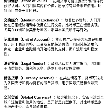
价值储存（Store of Value）：
初期货币可能主要因价值储存而
获得认可。人们相信其内在价值，愿意持有以备未来使用。比
特币目前处于此阶段。
交换媒介（Medium of Exchange）：
随着信心增加，人们开
始在日常经济活动中使用它进行交易。比特币正在慢慢实现，
尤其在非洲和拉美部分地区，那里本国货币不再有效。
记账单位（Unit of Account）：
货币被广泛接受为标准记账单
位，用于表达价格、工资及其他经济价值，巩固其经济角色。
商家、企业和金融机构开始接受其支付，提升流动性和稳定
性。
法定货币（Legal Tender）：
政府承认其为法定货币，强制用
于清偿债务、缴税等义务。萨尔瓦多已实施此举。
储备货币（Currency Reserve）
：在某些情况下，货币可能成
为各国央行和机构持有的储备货币，用于国际贸易和金融交
易。
全球货币（Global Currency）：
极少数情况下，货币可达到全
球广泛接受和使用的地位。美元就是典型例子。对比特币坚定
支持者来说，这是最终目标。