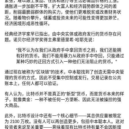
紧张，难以跟上食品、住房和医疗等生活必需品价格的上涨。
通胀进一步加剧不平等，扩大富人和经济弱势群体之间的差
距，削弱最脆弱群体的购买力，使他们更难脱贫或改善财务状
况。随着物价攀升，储蓄或投资未来的可能性变得更加渺茫，
经济困境形成恶性循环。
经典经济学家早已指出，由中央实体或政府发行的货币存在问
题。诺贝尔经济学奖得主弗里德里希·哈耶克说：
“我不认为在我们从政府手中拿回货币之前，我们还能拥
有好的货币。我们不能用暴力从政府手中夺回，只能通过
某种巧妙的迂回方式引入一种他们无法阻止的货币。”
通过现在被称为“区块链”的技术，中本聪找到了创造无需中央管
理的货币的方式，因此不受集中控制或发行。交易记录在公共
账本上，任何人都可以验证。
有人认为，比特币并不是真正的“新型”货币，而是货币本来的样
子，就像黄金：一种不被任何一方垄断、因此无法被操控的强
大商品。
此外，比特币设计中还有一个核心细节——其总供应量被限定
为 2100 万枚。没有人可以再创造更多，包括中本聪本人。这对
投资者来说至关重要——意味着现有比特币持有量不会因新增