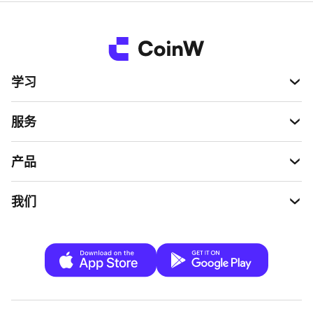
以太坊由 Vitalik Buterin 于 2013 年提出，并于 2015 年上
线，作为对早期区块链局限性的回应。其核心洞见在于：区
块链不仅可以追踪余额，还可以充当去中心化计算机，运行
可编程逻辑。
学习
这一理念催生了智能合约，使低信任金融系统、数字所有权
（NFT）、自治组织（DAO）以及无需中心化运营方的复杂
多步骤应用成为可能。
服务
主要贡献与影响
产品
以太坊最重要的贡献在于创建了一个用于去中心化应用的
共
我们
享全球执行环境
。整个产业——DeFi 借贷、去中心化交易
所、NFT 市场、链上游戏和 DAO 工具——都直接从以太坊
的设计中诞生。
以太坊还率先推出了诸如 ERC-20（同质化代币）和 ERC-
721（NFT）等关键标准，从而实现了可组合性：应用程序
可以像积木一样彼此交互，加速整个生态系统的创新。