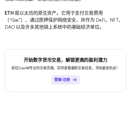
ETH
是以太坊的原生资产。它用于支付交易费用
（“Gas”）、通过质押保护网络安全，并作为 DeFi、NFT、
DAO 以及许多其他链上系统中的基础经济单位。
快速概览
ETH 是以太坊的燃料：
它用于支付交易、智能合约执行和数
开始数字货币交易，解锁更高的盈利潜力
据可用性费用。
前往CoinW专业的交易页面，实时查看最新交易信息，寻找最佳机会！
以太坊是领先的智能合约平台：
它支撑着 DeFi、NFT、
登录/注册
DAO、稳定币以及 Layer-2 扩容生态。
合并后的架构：
以太坊现已运行于 Proof-of-Stake 机制之
上，ETH 被用于验证者质押和网络安全。
背景与进入加密领域