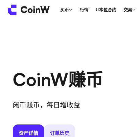
买币
行情
U本位合约
交易
CoinW赚币
闲币赚币，每日增收益
资产详情
订单历史