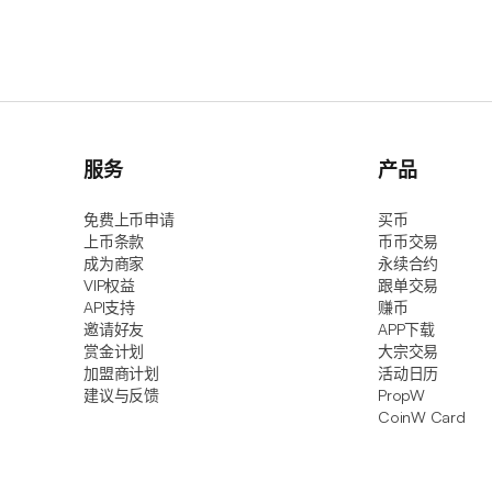
服务
产品
免费上币申请
买币
上币条款
币币交易
成为商家
永续合约
VIP权益
跟单交易
API支持
赚币
邀请好友
APP下载
赏金计划
大宗交易
加盟商计划
活动日历
建议与反馈
PropW
CoinW Card