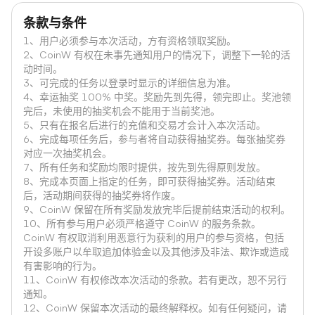
条款与条件
1、用户必须参与本次活动，方有资格领取奖励。
2、CoinW 有权在未事先通知用户的情况下，调整下一轮的活
动时间。
3、可完成的任务以登录时显示的详细信息为准。
4、幸运抽奖 100% 中奖。奖励先到先得，领完即止。奖池领
完后，未使用的抽奖机会不能用于当前奖池。
5、只有在报名后进行的充值和交易才会计入本次活动。
6、完成每项任务后，参与者将自动获得抽奖券。每张抽奖券
对应一次抽奖机会。
7、所有任务和奖励均限时提供，按先到先得原则发放。
8、完成本页面上指定的任务，即可获得抽奖券。活动结束
后，活动期间获得的抽奖券将作废。
9、CoinW 保留在所有奖励发放完毕后提前结束活动的权利。
10、所有参与用户必须严格遵守 CoinW 的服务条款。
CoinW 有权取消利用恶意行为获利的用户的参与资格，包括
开设多账户以牟取追加体验金以及其他涉及非法、欺诈或造成
有害影响的行为。
11、CoinW 有权修改本次活动的条款。若有更改，恕不另行
通知。
12、CoinW 保留本次活动的最终解释权。如有任何疑问，请