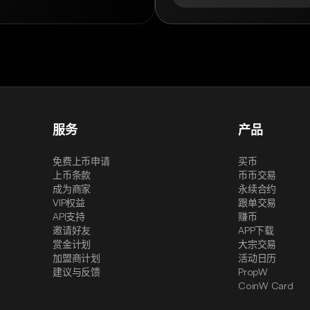
服务
产品
免费上币申请
买币
上币条款
币币交易
成为商家
永续合约
VIP权益
跟单交易
API支持
赚币
邀请好友
APP下载
赏金计划
大宗交易
加盟商计划
活动日历
建议与反馈
PropW
CoinW Card