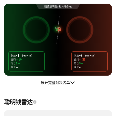
精选聪明钱/名人持仓PK
收益
+$--(NaN%)
收益
+$--(NaN%)
合约
-- 多
合约
-- 空
持仓
$--
持仓
$--
强平
--
强平
--
展开完整对决名单
聪明钱雷达